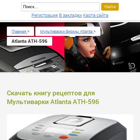
Регистрация
В закладки
Карта сайта
»
»
Главная
Мультиварки фирмы Atlanta
Atlanta ATH-596
Скачать книгу рецептов для
Мультиварки Atlanta ATH-596