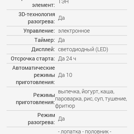
ТЭН
элемент:
3D-технология
Да
разогрева:
Управление:
электронное
Таймер:
Да
Дисплей:
светодиодный (LED)
Отсрочка старта:
Да 24 ч
Автоматические
режимы
Да 10
приготовления:
выпечка, йогурт, каша,
Режимы
пароварка, рис, суп, тушение,
приготовления:
фритюр
Режим
Да
разогрева:
- лопатка - половник -