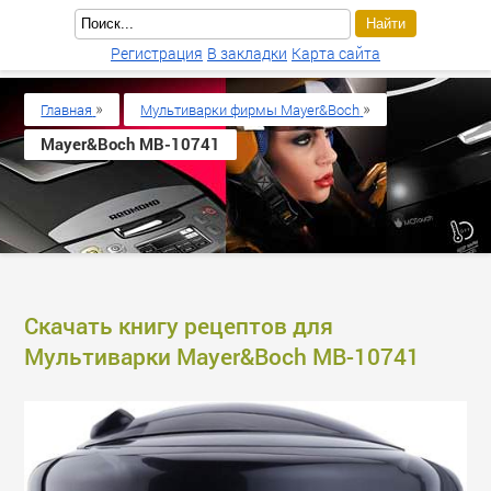
Регистрация
В закладки
Карта сайта
»
»
Главная
Мультиварки фирмы Mayer&Boch
Mayer&Boch MB-10741
Скачать книгу рецептов для
Мультиварки Mayer&Boch MB-10741