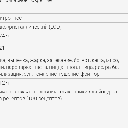
ипригарное покрытие
ктронное
кокристаллический (LCD)
24 ч
21
ка, выпечка, жарка, запекание, йогурт, каша, мясо,
и, пароварка, паста, пицца, плов, птица, рис, рыба,
илизация, суп, томление, тушение, фритюр
12 ч
тимер - ложка - половник - стаканчики для йогурта -
а рецептов (100 рецептов)