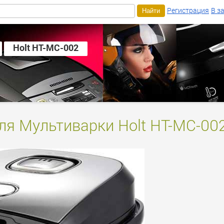
Регистрация
В з
Holt HT-MC-002
ля Мультиварки Holt HT-MC-00