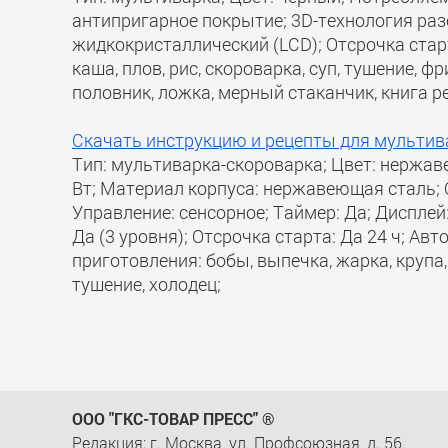
антипригарное покрытие; 3D-технология разо
жидкокристаллический (LCD); Отсрочка стар
каша, плов, рис, скороварка, суп, тушение, 
половник, ложка, мерный стаканчик, книга р
Скачать инструкцию и рецепты для мультива
Тип: мультиварка-скороварка; Цвет: нержа
Вт; Материал корпуса: нержавеющая сталь; 
Управление: сенсорное; Таймер: Да; Дисплей
Да (3 уровня); Отсрочка старта: Да 24 ч; А
приготовления: бобы, выпечка, жарка, крупа,
тушение, холодец;
ООО "ГКС-ТОВАР ПРЕСС" ®
Редакция: г. Москва, ул. Профсоюзная, д. 56.