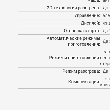
Чаша:
ант
3D-технология разогрева:
Да
Управление:
эле
Дисплей:
жид
Отсрочка старта:
Да 
Автоматические режимы
Да 
приготовления:
вар
Режимы приготовления:
овощ
стер
Режим разогрева:
Да 
- с
Комплектация:
книг