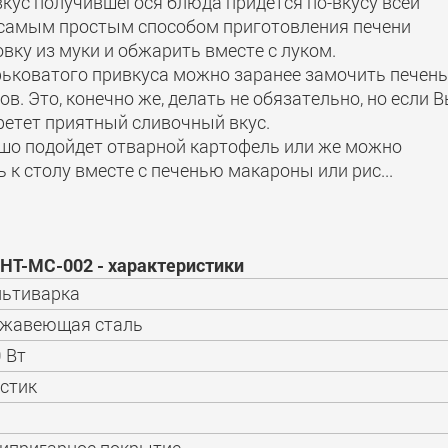
вкус получившегося блюда придется по-вкусу всей
 самым простым способом приготовления печени
вку из муки и обжарить вместе с луком.
ьковатого привкуса можно заранее замочить печень
в. Это, конечно же, делать не обязательно, но если 
ретет приятный сливочный вкус.
ошо подойдет отварной картофель или же можно
к столу вместе с печенью макароны или рис...
 HT-MC-002 - характеристики
ьтиварка
ржавеющая сталь
 Вт
стик