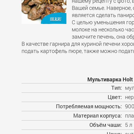
нашему рецепту с фото, 
Вашей семье. Наверное,
является сделать паниро
С целью уменьшения гор
молоке на несколько часо
замочите печень, она об
В качестве гарнира для куриной печени хор
подать картофель пюре, также можно подать 
Мультиварка Holt
Тип:
мул
Цвет:
не
Потребляемая мощность:
900
Материал корпуса:
пла
Объём чаши:
5 л