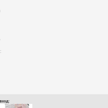
я
0
:
вход: