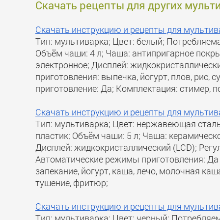
Скачать рецепты для других мульт
Скачать инструкцию и рецепты для мультив
Тип: мультиварка; Цвет: белый; Потребляема
Объём чаши: 4 л; Чаша: антипригарное покры
электронное; Дисплей: жидкокристаллически
приготовления: выпечка, йогурт, плов, рис, 
приготовление: Да; Комплектация: стимер, п
Скачать инструкцию и рецепты для мультив
Тип: мультиварка; Цвет: нержавеющая сталь
пластик; Объём чаши: 5 л; Чаша: керамическ
Дисплей: жидкокристаллический (LCD); Регул
Автоматические режимы приготовления: Да 3
запекание, йогурт, каша, лечо, молочная каша
тушение, фритюр;
Скачать инструкцию и рецепты для мультив
Тип: мультиварка; Цвет: черный; Потребляем