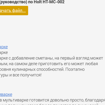
руководство) по Holt HT-MC-002
ачать файл...
арке
арке
арке с добавление сметаны, на первый взгляд может
ным, на самом деле приготовить его может любая
уровня кулинарных способностей. Поэтапно
уры и все получится!
иварке
в мультиварке готовится довольно просто, благодар