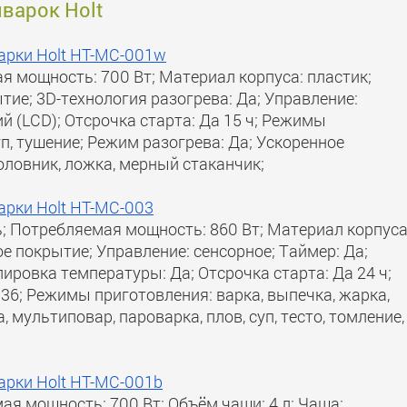
иварок Holt
арки Holt HT-MC-001w
я мощность: 700 Вт; Материал корпуса: пластик;
тие; 3D-технология разогрева: Да; Управление:
й (LCD); Отсрочка старта: Да 15 ч; Режимы
суп, тушение; Режим разогрева: Да; Ускоренное
оловник, ложка, мерный стаканчик;
арки Holt HT-MC-003
; Потребляемая мощность: 860 Вт; Материал корпуса
ое покрытие; Управление: сенсорное; Таймер: Да;
ировка температуры: Да; Отсрочка старта: Да 24 ч;
6; Режимы приготовления: варка, выпечка, жарка,
, мультиповар, пароварка, плов, суп, тесто, томление,
арки Holt HT-MC-001b
ая мощность: 700 Вт; Объём чаши: 4 л; Чаша: