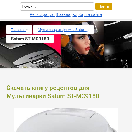
Регистрация
В закладки
Карта сайта
»
»
Главная
Мультиварки фирмы Saturn
Saturn ST-MC9180
Скачать книгу рецептов для
Мультиварки Saturn ST-MC9180