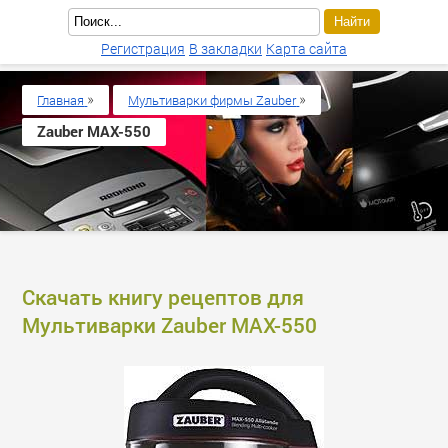
Регистрация
В закладки
Карта сайта
»
»
Главная
Мультиварки фирмы Zauber
Zauber MAX-550
Скачать книгу рецептов для
Мультиварки Zauber MAX-550