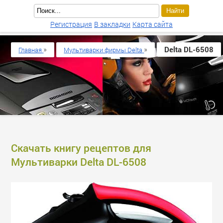
Регистрация
В закладки
Карта сайта
»
»
Delta DL-6508
Главная
Мультиварки фирмы Delta
Скачать книгу рецептов для
Мультиварки Delta DL-6508