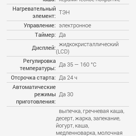
Нагревательный
ТЭН
элемент:
Управление:
электронное
Таймер:
Да
жидкокристаллический
Дисплей:
(LCD)
Регулировка
Да 35 — 160 °C
температуры:
Отсрочка старта:
Да 24 ч
Автоматические
режимы
Да 30
приготовления:
выпечка, гречневая каша,
десерт, жарка, запекание,
йогурт, каша,
медленноварка, молочная