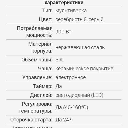
характеристики
Тип:
мультиварка
Цвет:
серебристый, серый
Потребляемая
900 Вт
мощность:
Материал
нержавеющая сталь
корпуса:
Объём чаши:
5 л
Чаша:
керамическое покрытие
Управление:
электронное
Таймер:
Да
Дисплей:
светодиодный (LED)
Регулировка
Да (40-160°С)
температуры:
Отсрочка старта:
Да 24 ч