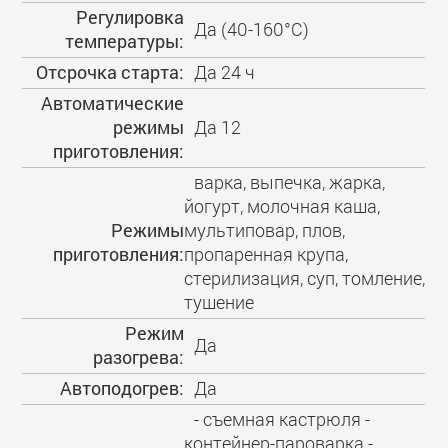
Регулировка
Да (40-160°С)
температуры:
Отсрочка старта:
Да 24 ч
Автоматические
режимы
Да 12
приготовления:
варка, выпечка, жарка,
йогурт, молочная каша,
Режимы
мультиповар, плов,
приготовления:
пропаренная крупа,
стерилизация, суп, томление,
тушение
Режим
Да
разогрева:
Автоподогрев:
Да
- съемная кастрюля -
контейнер-пароварка -