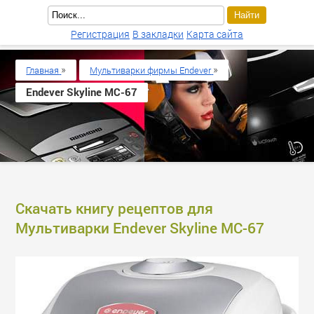
Регистрация
В закладки
Карта сайта
»
»
Главная
Мультиварки фирмы Endever
Endever Skyline MC-67
Скачать книгу рецептов для
Мультиварки Endever Skyline MC-67