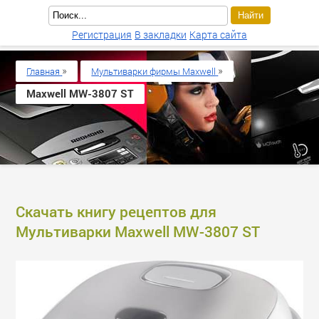
Регистрация
В закладки
Карта сайта
»
»
Главная
Мультиварки фирмы Maxwell
Maxwell MW-3807 ST
Скачать книгу рецептов для
Мультиварки Maxwell MW-3807 ST