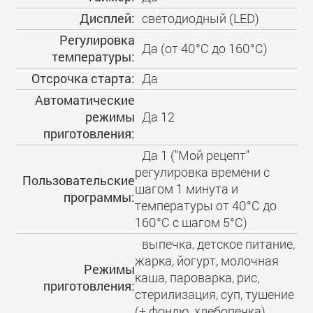
Дисплей:
светодиодный (LED)
Регулировка
Да (от 40°С до 160°С)
температуры:
Отсрочка старта:
Да
Автоматические
режимы
Да 12
приготовления:
Да 1 ("Мой рецепт"
регулировка времени с
Пользовательские
шагом 1 минута и
программы:
температуры от 40°С до
160°С с шагом 5°С)
выпечка, детское питание,
жарка, йогурт, молочная
Режимы
каша, пароварка, рис,
приготовления:
стерилизация, суп, тушение
(+ фондю, хлебопечка)