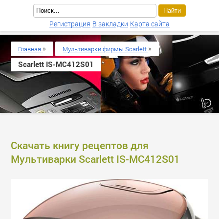
Регистрация
В закладки
Карта сайта
»
»
Главная
Мультиварки фирмы Scarlett
Scarlett IS-MC412S01
Скачать книгу рецептов для
Мультиварки Scarlett IS-MC412S01