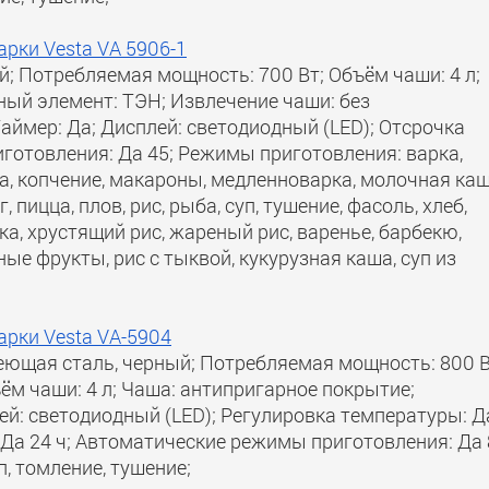
рки Vesta VA 5906-1
й; Потребляемая мощность: 700 Вт; Объём чаши: 4 л;
ый элемент: ТЭН; Извлечение чаши: без
аймер: Да; Дисплей: светодиодный (LED); Отсрочка
иготовления: Да 45; Режимы приготовления: варка,
ша, копчение, макароны, медленноварка, молочная каш
, пицца, плов, рис, рыба, суп, тушение, фасоль, хлеб,
ка, хрустящий рис, жареный рис, варенье, барбекю,
ые фрукты, рис с тыквой, кукурузная каша, суп из
арки Vesta VA-5904
еющая сталь, черный; Потребляемая мощность: 800 В
м чаши: 4 л; Чаша: антипригарное покрытие;
ей: светодиодный (LED); Регулировка температуры: Д
 Да 24 ч; Автоматические режимы приготовления: Да 
, томление, тушение;