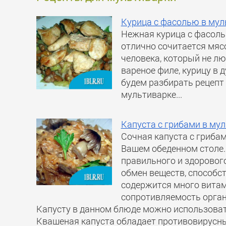
Курица с фасолью в мул
Нежная курица с фасоль
отлично сочитается мясо
человека, который не лю
вареное филе, курицу в 
будем разбирать рецепт
мультиварке...
Капуста с грибами в му
Сочная капуста с грибам
Вашем обеденном столе.
правильного и здорового
обмен веществ, способст
содержится много вита
сопротивляемость орган
Капусту в данном блюде можно использоват
Квашеная капуста обладает противовирусн