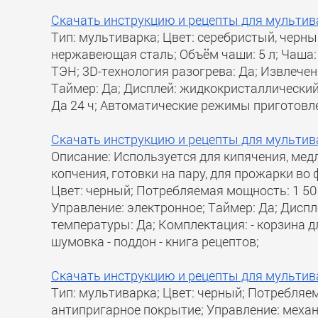
Скачать инструкцию и рецепты для мультив
Тип: мультиварка; Цвет: серебристый, черн
нержавеющая сталь; Объём чаши: 5 л; Чаша
ТЭН; 3D-технология разогрева: Да; Извлечен
Таймер: Да; Дисплей: жидкокристаллический 
Да 24 ч; Автоматические режимы приготовле
Скачать инструкцию и рецепты для мультив
Описание: Используется для кипячения, медл
копчения, готовки на пару, для прожарки во
Цвет: черный; Потребляемая мощность: 1 500
Управление: электронное; Таймер: Да; Дисп
температуры: Да; Комплектация: - корзина д
шумовка - поддон - книга рецептов;
Скачать инструкцию и рецепты для мультив
Тип: мультиварка; Цвет: черный; Потребляем
антипригарное покрытие; Управление: механ