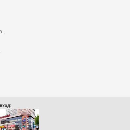
а:
+
вход: