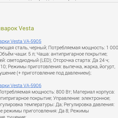
иварок Vesta
арки Vesta VA-5905
веющая сталь, черный; Потребляемая мощность: 1 00
Объём чаши: 5 л; Чаша: антипригарное покрытие;
й: светодиодный (LED); Отсрочка старта: Да 24 ч;
0; Режимы приготовления: выпечка, жарка, йогурт,
 тушение (+ приготовление под давлением);
арки Vesta VA-5906
 Потребляемая мощность: 800 Вт; Материал корпуса:
нтипригарное покрытие; Управление: электронное;
егулировка температуры: Да; Регулировка давления:
кие режимы приготовления: Да 8; Режимы
ие, тушение;