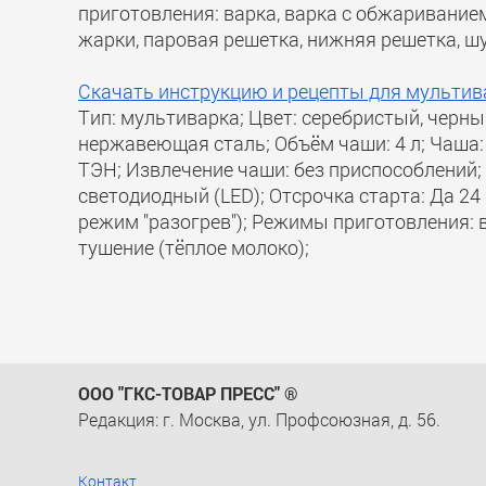
приготовления: варка, варка с обжаривание
жарки, паровая решетка, нижняя решетка, шу
Скачать инструкцию и рецепты для мультива
Тип: мультиварка; Цвет: серебристый, черн
нержавеющая сталь; Объём чаши: 4 л; Чаша
ТЭН; Извлечение чаши: без приспособлений; 
светодиодный (LED); Отсрочка старта: Да 24
режим "разогрев"); Режимы приготовления: вы
тушение (тёплое молоко);
ООО "ГКС-ТОВАР ПРЕСС" ®
Редакция: г. Москва, ул. Профсоюзная, д. 56.
Контакт