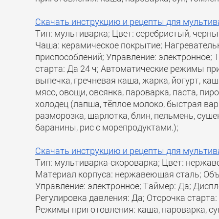
Скачать инструкцию и рецепты для мультива
Тип: мультиварка; Цвет: серебристый, черны
Чаша: керамическое покрытие; Нагревательн
приспособлений; Управление: электронное; Т
старта: Да 24 ч; Автоматические режимы пр
выпечка, гречневая каша, жарка, йогурт, ка
мясо, овощи, овсянка, пароварка, паста, пирог
холодец (лапша, тёплое молоко, быстрая вар
разморозка, шарлотка, блин, пельмень, сушен
баранины, рис с морепродуктами.);
Скачать инструкцию и рецепты для мультив
Тип: мультиварка-скороварка; Цвет: нержав
Материал корпуса: нержавеющая сталь; Объё
Управление: электронное; Таймер: Да; Диспл
Регулировка давления: Да; Отсрочка старта:
Режимы приготовления: каша, пароварка, суп