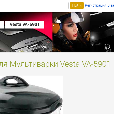
Регистрация
В з
Vesta VA-5901
ля Мультиварки Vesta VA-5901