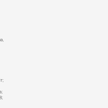
а,
т;
а;
8;