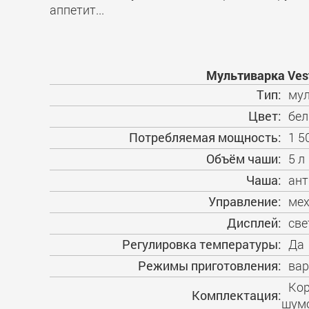
аппетит...
Мультиварка Vest
Тип:
мул
Цвет:
бе
Потребляемая мощность:
1 5
Объём чаши:
5 л
Чаша:
ант
Управление:
мех
Дисплей:
све
Регулировка температуры:
Да
Режимы приготовления:
вар
Кор
Комплектация:
шумо