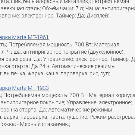
еталлик, белый/красный металлик); Потребляемая
жавеющая сталь; Объём чаши: 7 л; Чаша: антипригарн
авление: электронное; Таймер: Да; Дисплей:
арки Marta MT-1961
ость; Потребляемая мощность: 700 Вт; Материал
 л; Чаша: антипригарное покрытие (двухслойное);
я разогрева: Да; Управление: электронное; Таймер: 
очка старта: Да 24 ч; Автоматические режимы
выпечка, жарка, каша, пароварка, рис, суп;
арки Marta MT-1933
; Потребляемая мощность: 700 Вт; Материал корпуса
 антипригарное покрытие; Управление: электронное;
Отсрочка старта: Да; Автоматические режимы
 варка, пароварка, паста, тушение; Режим разогрева:
Ложка; - Мерный стаканчик.;