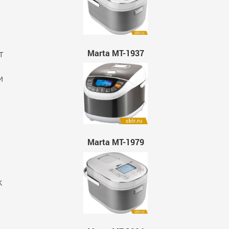
Marta MT-1937
т
и
Marta MT-1979
к