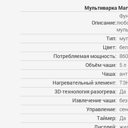
Мультиварка Mart
Фун
Описание:
любо
муль
Тип:
мул
Цвет:
бел
Потребляемая мощность:
860
Объём чаши:
5 л
Чаша:
ант
Нагревательный элемент:
ТЭ
3D-технология разогрева:
Да
Извлечение чаши:
без
Управление:
сен
Таймер:
Да
Дисплей:
жид