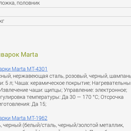
ложка, половник
кг
иварок Marta
арки Marta MT-4301
асный, нержавеющая сталь, розовый, черный, шампань
: 5 л; Чаша: керамическое покрытие; Нагревательны
 Извлечение чаши: щипцы; Управление: электронное;
егулировка температуры: Да 30 — 170 °C; Отсрочка
готовления: Да 15;
арки Marta MT-1962
, черный (белый/сталь, черный/золотой металлик,