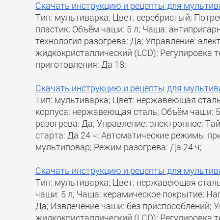
Скачать инструкцию и рецепты для мультив
Тип: мультиварка; Цвет: серебристый; Потр
пластик; Объём чаши: 5 л; Чаша: антипригар
технология разогрева: Да; Управление: элек
жидкокристаллический (LCD); Регулировка 
приготовления: Да 18;
Скачать инструкцию и рецепты для мультив
Тип: мультиварка; Цвет: нержавеющая сталь
корпуса: нержавеющая сталь; Объём чаши: 5
разогрева: Да; Управление: электронное; Та
старта: Да 24 ч; Автоматические режимы пр
мультиповар; Режим разогрева: Да 24 ч;
Скачать инструкцию и рецепты для мультив
Тип: мультиварка; Цвет: нержавеющая сталь
чаши: 5 л; Чаша: керамическое покрытие; На
Да; Извлечение чаши: без приспособлений; У
жидкокристаллический (LCD); Регулировка те