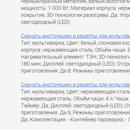
черный/красный металлик, белый/золотой м
мощность: 1 000 Вт; Материал корпуса: нер
покрытие; 3D-технология разогрева: Да; Упр
светодиодный (LED);
Скачать инструкцию и рецепты для мультив
Тип: мультиварка; Цвет: белый, слоновая к
корпуса: нержавеющая сталь; Объём чаши: 5
Нагревательный элемент: ТЭН; 3D-технологи
180 мин; Дисплей: светодиодный (LED); Отср
приготовления: Да 8; Режимы приготовления: 
Скачать инструкцию и рецепты для мультив
Тип: мультиварка; Цвет: нержавеющая сталь
нержавеющая сталь; Объём чаши: 4 л; Чаша:
Таймер: Да; Дисплей: светодиодный (LED); 
приготовления: Да 6; Режимы приготовления:
Да; Комплектация: - Контейнер пароварка; - 