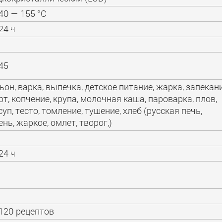
40 — 155 °C
24 ч
45
ьон, варка, выпечка, детское питание, жарка, запекани
рт, копчение, крупа, молочная каша, пароварка, плов,
 суп, тесто, томление, тушение, хлеб (русская печь,
ень, жаркое, омлет, творог,)
24 ч
120 рецептов