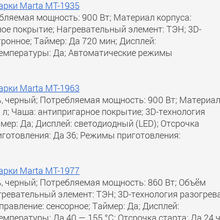
арки Marta MT-1935
ебляемая мощность: 900 Вт; Материал корпуса:
ное покрытие; Нагревательный элемент: ТЭН; 3D-
тронное; Таймер: Да 720 мин; Дисплей:
температуры: Да; Автоматические режимы
арки Marta MT-1963
, черный; Потребляемая мощность: 900 Вт; Материа
 л; Чаша: антипригарное покрытие; 3D-технология
ймер: Да; Дисплей: светодиодный (LED); Отсрочка
иготовления: Да 36; Режимы приготовления:
арки Marta MT-1977
, черный; Потребляемая мощность: 860 Вт; Объём
гревательный элемент: ТЭН; 3D-технология разогрева
правление: сенсорное; Таймер: Да; Дисплей:
мпературы: Да 40 — 155 °C; Отсрочка старта: Да 24 ч