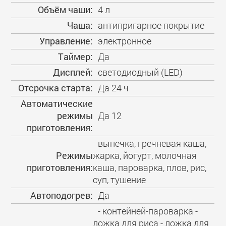
Объём чаши:
4 л
Чаша:
антипригарное покрытие
Управление:
электронное
Таймер:
Да
Дисплей:
светодиодный (LED)
Отсрочка старта:
Да 24 ч
Автоматические
режимы
Да 12
приготовления:
выпечка, гречневая каша,
Режимы
жарка, йогурт, молочная
приготовления:
каша, пароварка, плов, рис,
суп, тушение
Автоподогрев:
Да
- контейней-пароварка -
ложка для риса - ложка для