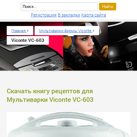
Регистрация
В закладки
Карта сайта
»
»
Главная
Мультиварки фирмы Viconte
Viconte VC-603
Скачать книгу рецептов для
Мультиварки Viconte VC-603