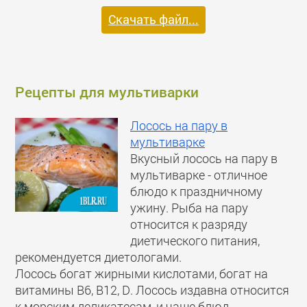
Скачать файл...
Рецепты для мультиварки
Лосось на пару в
мультиварке
Вкусный лосось на пару в
мультиварке - отличное
блюдо к праздничному
ужину. Рыба на пару
относится к разряду
диетического питания,
рекомендуется диетологами.
Лосось богат жирными кислотами, богат на
витамины В6, В12, D. Лосось издавна относится
к морским деликатесам, и чаще блюд...