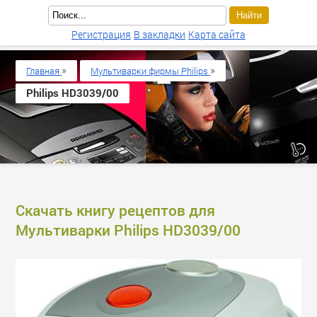
Регистрация
В закладки
Карта сайта
»
»
Главная
Мультиварки фирмы Philips
Philips HD3039/00
Скачать книгу рецептов для
Мультиварки Philips HD3039/00