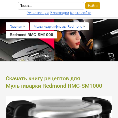
Регистрация
В закладки
Карта сайта
»
»
Главная
Мультиварки фирмы Redmond
Redmond RMC-SM1000
Скачать книгу рецептов для
Мультиварки Redmond RMC-SM1000