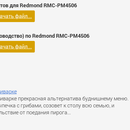
птов для Redmond RMC-PM4506
ачать файл...
ководство) по Redmond RMC-PM4506
ачать файл...
тиварке
тиварке прекрасная альтернатива буднишнему меню.
ечка с грибами, созовет к столу всю семью, и
ьствие от поедания пирога...