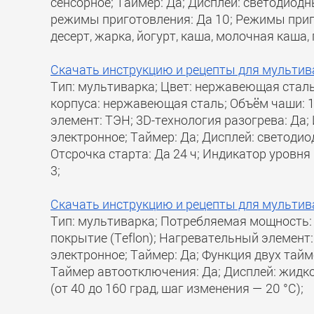
сенсорное; Таймер: Да; Дисплей: светодиодн
режимы приготовления: Да 10; Режимы приго
десерт, жарка, йогурт, каша, молочная каша, 
Скачать инструкцию и рецепты для мульт
Тип: мультиварка; Цвет: нержавеющая сталь
корпуса: нержавеющая сталь; Объём чаши: 1
элемент: ТЭН; 3D-технология разогрева: Да;
электронное; Таймер: Да; Дисплей: светодио
Отсрочка старта: Да 24 ч; Индикатор уровн
3;
Скачать инструкцию и рецепты для мульт
Тип: мультиварка; Потребляемая мощность: 
покрытие (Teflon); Нагревательный элемент:
электронное; Таймер: Да; Функция двух тайме
Таймер автоотключения: Да; Дисплей: жидко
(от 40 до 160 град, шаг изменения — 20 °C);