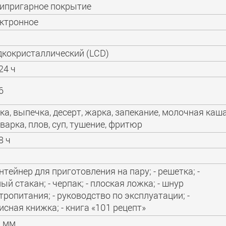
ипригарное покрытие
ктронное
кокристаллический (LCD)
24 ч
6
ка, выпечка, десерт, жарка, запекание, молочная каша
варка, плов, суп, тушение, фритюр
8 ч
онтейнер для приготовления на пару; - решетка; -
ый стакан; - черпак; - плоская ложка; - шнур
тропитания; - руководство по эксплуатации; -
исная книжка; - книга «101 рецепт»
0 мм