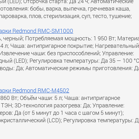
ый (LED); Отсрочка старта: Да 24 ч; Автоматические
товления: бобы, варка, выпечка, гречневая каша,
пароварка, плов, стерилизация, суп, тесто, тушение;
иварки Redmond RMC-SM1000
, черный; Потребляемая мощность: 1 950 Вт; Матери
4 л; Чаша: антипригарное покрытие; Нагревательный
 Извлечение чаши: без приспособлений; Управление:
дный (LED); Регулировка температуры: Да 35 — 100 °C
я воды: Да; Автоматические режимы приготовления: Д
иварки Redmond RMC-M4502
860 Вт; Объём чаши: 5 л; Чаша: антипригарное
 ТЭН; 3D-технология разогрева: Да; Управление:
ров: Да (от 5 минут до 1 часа с шагом 5 минут);
кристаллический (LCD); Регулировка температуры: Д