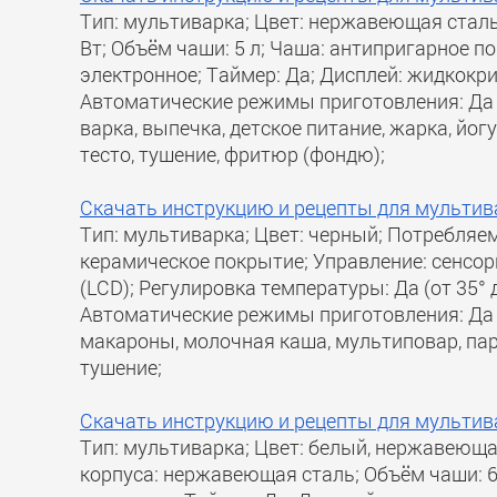
Тип: мультиварка; Цвет: нержавеющая сталь
Вт; Объём чаши: 5 л; Чаша: антипригарное п
электронное; Таймер: Да; Дисплей: жидкокри
Автоматические режимы приготовления: Да 
варка, выпечка, детское питание, жарка, йогу
тесто, тушение, фритюр (фондю);
Скачать инструкцию и рецепты для мульт
Тип: мультиварка; Цвет: черный; Потребляем
керамическое покрытие; Управление: сенсор
(LCD); Регулировка температуры: Да (от 35° д
Автоматические режимы приготовления: Да 1
макароны, молочная каша, мультиповар, паро
тушение;
Скачать инструкцию и рецепты для мульт
Тип: мультиварка; Цвет: белый, нержавеюща
корпуса: нержавеющая сталь; Объём чаши: 6