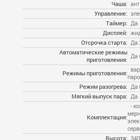
Чаша:
ант
Управление:
эле
Таймер:
Да
Дисплей:
жид
Отсрочка старта:
Да 
Автоматические режимы
Да 
приготовления:
вар
Режимы приготовления:
паро
Режим разогрева:
Да 
Мягкий выпуск пара:
Да
- к
мерн
Комплектация:
элек
серв
Высота:
34