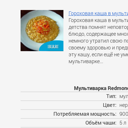
Гороховая каша в мульт
Гороховая каша в мульти
детства помнят неповто
блюдо, содержащее множ
немного утратил свою по
своему здоровью и пред
эту кашу, если ещё не ум
мультиварке...
Мультиварка Redmond
Тип:
мул
Цвет:
не
Потребляемая мощность:
900
Объём чаши:
5 л