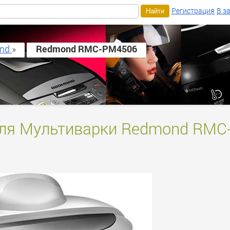
Регистрация
В з
nd
»
Redmond RMC-PM4506
для Мультиварки Redmond RMC