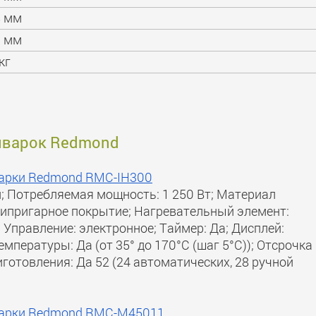
8 мм
3 мм
кг
тиварок Redmond
варки Redmond RMC-IH300
й; Потребляемая мощность: 1 250 Вт; Материал
нтипригарное покрытие; Нагревательный элемент:
 Управление: электронное; Таймер: Да; Дисплей:
мпературы: Да (от 35° до 170°С (шаг 5°С)); Отсрочка
готовления: Да 52 (24 автоматических, 28 ручной
иварки Redmond RMC-M45011