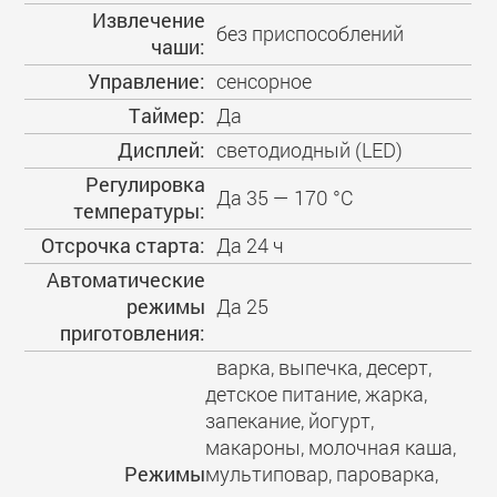
Извлечение
без приспособлений
чаши:
Управление:
сенсорное
Таймер:
Да
Дисплей:
светодиодный (LED)
Регулировка
Да 35 — 170 °C
температуры:
Отсрочка старта:
Да 24 ч
Автоматические
режимы
Да 25
приготовления:
варка, выпечка, десерт,
детское питание, жарка,
запекание, йогурт,
макароны, молочная каша,
Режимы
мультиповар, пароварка,