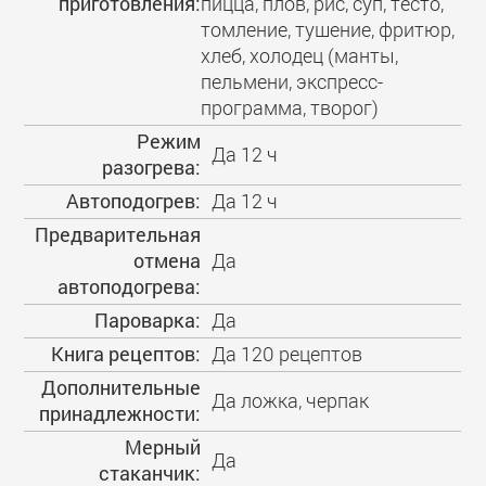
приготовления:
пицца, плов, рис, суп, тесто,
томление, тушение, фритюр,
хлеб, холодец (манты,
пельмени, экспресс-
программа, творог)
Режим
Да 12 ч
разогрева:
Автоподогрев:
Да 12 ч
Предварительная
отмена
Да
автоподогрева:
Пароварка:
Да
Книга рецептов:
Да 120 рецептов
Дополнительные
Да ложка, черпак
принадлежности:
Мерный
Да
стаканчик: