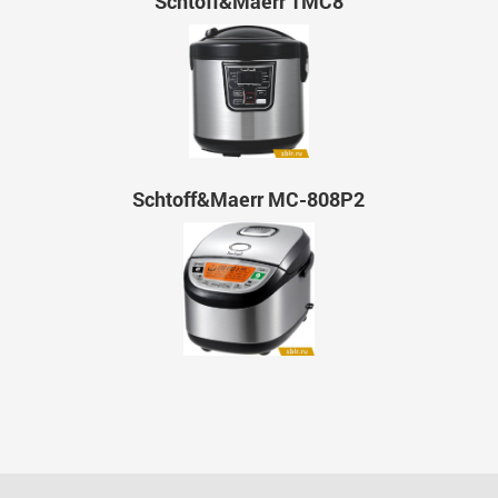
Schtoff&Maerr TMC8
Schtoff&Maerr МС-808P2