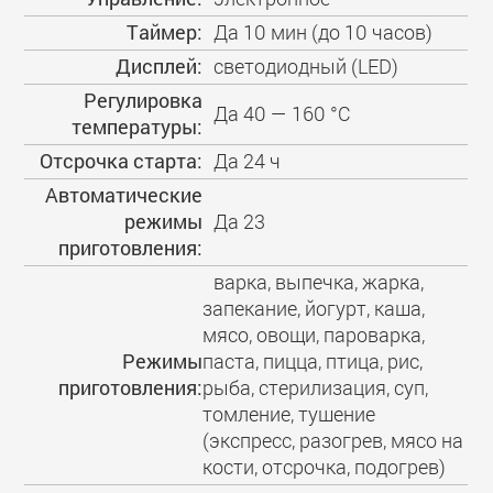
Таймер:
Да 10 мин (до 10 часов)
Дисплей:
светодиодный (LED)
Регулировка
Да 40 — 160 °C
температуры:
Отсрочка старта:
Да 24 ч
Автоматические
режимы
Да 23
приготовления:
варка, выпечка, жарка,
запекание, йогурт, каша,
мясо, овощи, пароварка,
Режимы
паста, пицца, птица, рис,
приготовления:
рыба, стерилизация, суп,
томление, тушение
(экспресс, разогрев, мясо на
кости, отсрочка, подогрев)