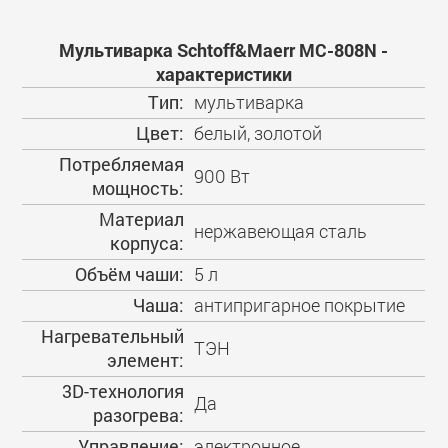
Мультиварка Schtoff&Maerr МС-808N -
характеристики
Тип:
мультиварка
Цвет:
белый, золотой
Потребляемая
900 Вт
мощность:
Материал
нержавеющая сталь
корпуса:
Объём чаши:
5 л
Чаша:
антипригарное покрытие
Нагревательный
ТЭН
элемент:
3D-технология
Да
разогрева:
Управление:
электронное