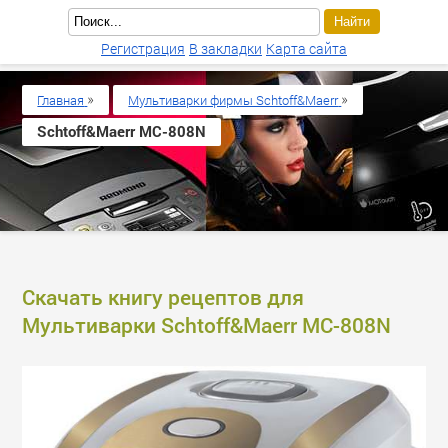
Регистрация
В закладки
Карта сайта
»
»
Главная
Мультиварки фирмы Schtoff&Maerr
Schtoff&Maerr МС-808N
Скачать книгу рецептов для
Мультиварки Schtoff&Maerr МС-808N