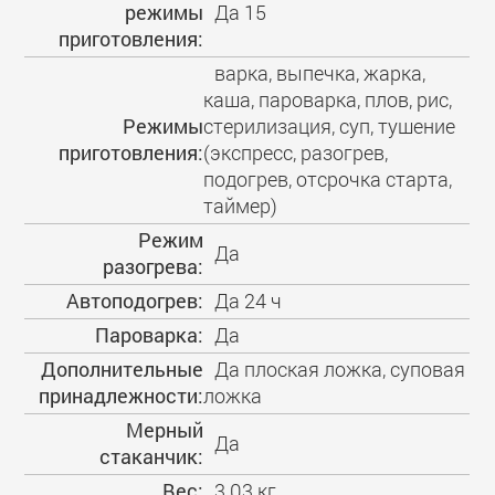
режимы
Да 15
приготовления:
варка, выпечка, жарка,
каша, пароварка, плов, рис,
Режимы
стерилизация, суп, тушение
приготовления:
(экспресс, разогрев,
подогрев, отсрочка старта,
таймер)
Режим
Да
разогрева:
Автоподогрев:
Да 24 ч
Пароварка:
Да
Дополнительные
Да плоская ложка, суповая
принадлежности:
ложка
Мерный
Да
стаканчик:
Вес:
3.03 кг