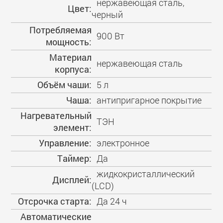
нержавеющая сталь,
Цвет:
черный
Потребляемая
900 Вт
мощность:
Материал
нержавеющая сталь
корпуса:
Объём чаши:
5 л
Чаша:
антипригарное покрытие
Нагревательный
ТЭН
элемент:
Управление:
электронное
Таймер:
Да
жидкокристаллический
Дисплей:
(LCD)
Отсрочка старта:
Да 24 ч
Автоматические