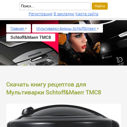
Регистрация
В закладки
Карта сайта
»
»
Главная
Мультиварки фирмы Schtoff&Maerr
Schtoff&Maerr TMC8
Скачать книгу рецептов для
Мультиварки Schtoff&Maerr TMC8