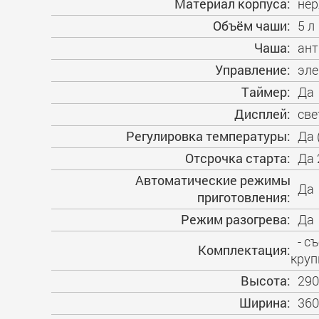
Материал корпуса:
не
Объём чаши:
5 л
Чаша:
ант
Управление:
эле
Таймер:
Да
Дисплей:
све
Регулировка температуры:
Да 
Отсрочка старта:
Да 
Автоматические режимы
Да
приготовления:
Режим разогрева:
Да
- с
Комплектация:
круп
Высота:
29
Ширина:
36