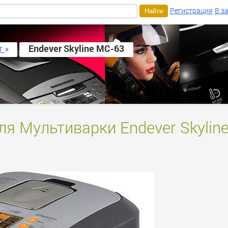
Регистрация
В з
r
»
Endever Skyline MC-63
ля Мультиварки Endever Skylin