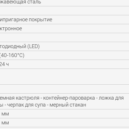
ржавеющая сталь
ипригарное покрытие
ктронное
тодиодный (LED)
(40-160°С)
24 ч
ъемная кастрюля - контейнер-пароварка - ложка для
ы - черпак для супа - мерный стакан
0 мм
0 мм