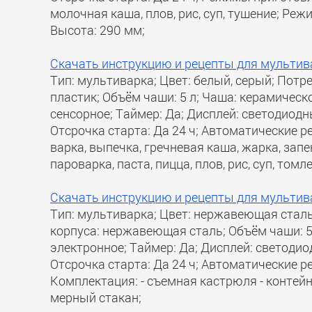
молочная каша, плов, рис, суп, тушение; Реж
Высота: 290 мм;
Скачать инструкцию и рецепты для мультива
Тип: мультиварка; Цвет: белый, серый; Потр
пластик; Объём чаши: 5 л; Чаша: керамическ
сенсорное; Таймер: Да; Дисплей: светодиодн
Отсрочка старта: Да 24 ч; Автоматические 
варка, выпечка, гречневая каша, жарка, запе
пароварка, паста, пицца, плов, рис, суп, том
Скачать инструкцию и рецепты для мультива
Тип: мультиварка; Цвет: нержавеющая сталь
корпуса: нержавеющая сталь; Объём чаши: 5
электронное; Таймер: Да; Дисплей: светодио
Отсрочка старта: Да 24 ч; Автоматические р
Комплектация: - съемная кастрюля - контейне
мерный стакан;