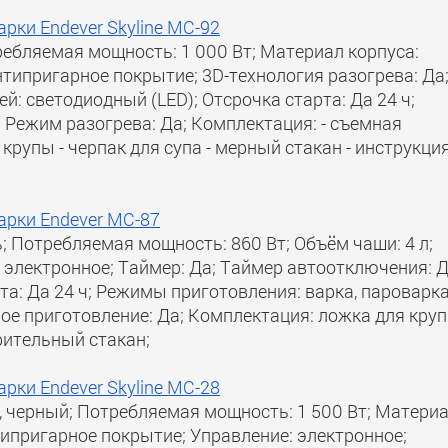
рки Endever Skyline MC-92
ребляемая мощность: 1 000 Вт; Материал корпуса:
нтипригарное покрытие; 3D-технология разогрева: Да
й: светодиодный (LED); Отсрочка старта: Да 24 ч;
Режим разогрева: Да; Комплектация: - съемная
крупы - черпак для супа - мерный стакан - инструкци
арки Endever MC-87
; Потребляемая мощность: 860 Вт; Объём чаши: 4 л;
 электронное; Таймер: Да; Таймер автоотключения: Д
та: Да 24 ч; Режимы приготовления: варка, пароварка
ное приготовление: Да; Комплектация: ложка для круп
рительный стакан;
рки Endever Skyline MC-28
й, черный; Потребляемая мощность: 1 500 Вт; Матери
нтипригарное покрытие; Управление: электронное;