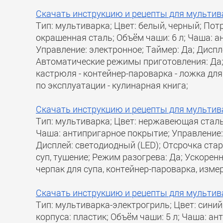
Скачать инструкцию и рецепты для мультива
Тип: мультиварка; Цвет: белый, черный; Пот
окрашенная сталь; Объём чаши: 6 л; Чаша: а
Управление: электронное; Таймер: Да; Диспле
Автоматические режимы приготовления: Да; 
кастрюля - контейнер-пароварка - ложка для 
по эксплуатации - кулинарная книга;
Скачать инструкцию и рецепты для мультив
Тип: мультиварка; Цвет: нержавеющая сталь
Чаша: антипригарное покрытие; Управление:
Дисплей: светодиодный (LED); Отсрочка стар
суп, тушение; Режим разогрева: Да; Ускорен
черпак для супа, контейнер-пароварка, изме
Скачать инструкцию и рецепты для мультива
Тип: мультиварка-электрогриль; Цвет: сини
корпуса: пластик; Объём чаши: 5 л; Чаша: а