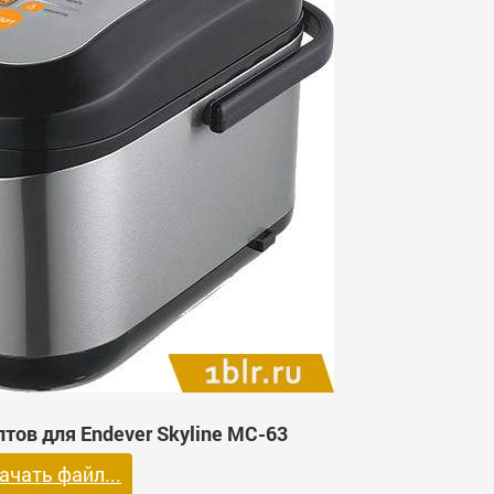
тов для Endever Skyline MC-63
ачать файл...