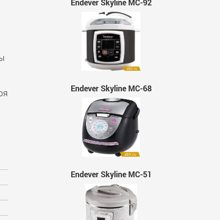
Endever Skyline MC-92
вы
!
Endever Skyline MC-68
ря
Endever Skyline MC-51