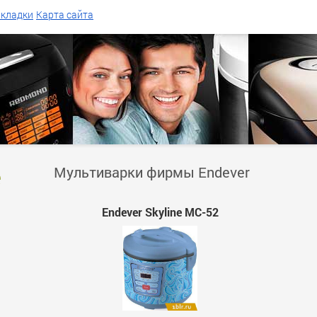
акладки
Карта сайта
e
Мультиварки фирмы Endever
Endever Skyline MC-52