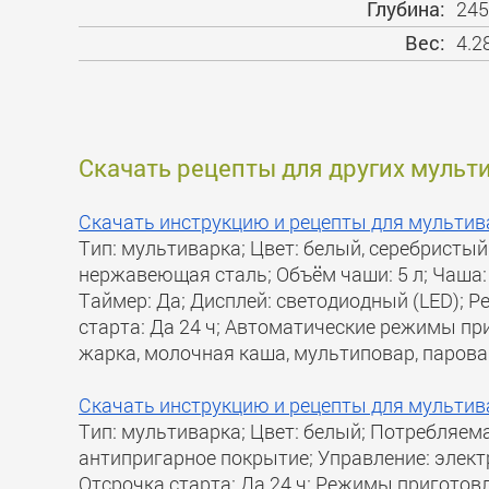
Глубина:
245
Вес:
4.2
Скачать рецепты для других мульт
Скачать инструкцию и рецепты для мультива
Тип: мультиварка; Цвет: белый, серебристы
нержавеющая сталь; Объём чаши: 5 л; Чаша:
Таймер: Да; Дисплей: светодиодный (LED); Р
старта: Да 24 ч; Автоматические режимы пр
жарка, молочная каша, мультиповар, паровар
Скачать инструкцию и рецепты для мультив
Тип: мультиварка; Цвет: белый; Потребляема
антипригарное покрытие; Управление: элект
Отсрочка старта: Да 24 ч; Режимы приготовл