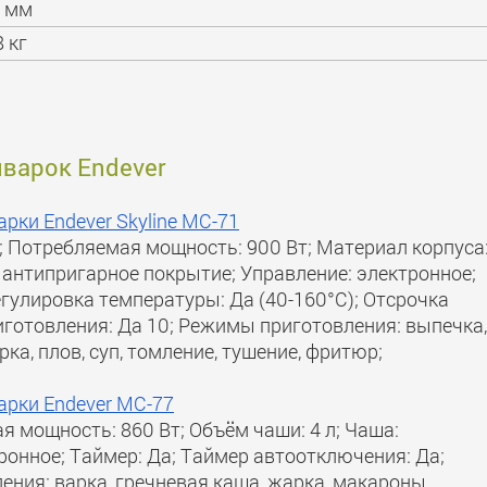
 мм
8 кг
иварок Endever
рки Endever Skyline MC-71
й; Потребляемая мощность: 900 Вт; Материал корпуса
 антипригарное покрытие; Управление: электронное;
егулировка температуры: Да (40-160°С); Отсрочка
иготовления: Да 10; Режимы приготовления: выпечка,
ка, плов, суп, томление, тушение, фритюр;
арки Endever MC-77
я мощность: 860 Вт; Объём чаши: 4 л; Чаша:
ронное; Таймер: Да; Таймер автоотключения: Да;
ения: варка, гречневая каша, жарка, макароны,