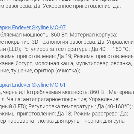
им разогрева: Да; Ускоренное приготовление: Да;
рки Endever Skyline MC-97
ебляемая мощность: 860 Вт; Материал корпуса:
ое покрытие; 3D-технология разогрева: Да; Управлени
ый (LED); Регулировка температуры: Да 40 — 160 °C;
режимы приготовления: Да 19; Режимы приготовления
кание, йогурт, молочная каша, мультиповар, овсянка,
ление, тушение, фритюр (очистка);
рки Endever Skyline MC-61
, черный; Потребляемая мощность: 860 Вт; Материал
 л; Чаша: антипригарное покрытие; Управление:
дный (LED); Регулировка температуры: Да (40-160°С);
ежимы приготовления: Да 18; Режим разогрева: Да;
р-пароварка - ложка для крупы - черпак для супа -