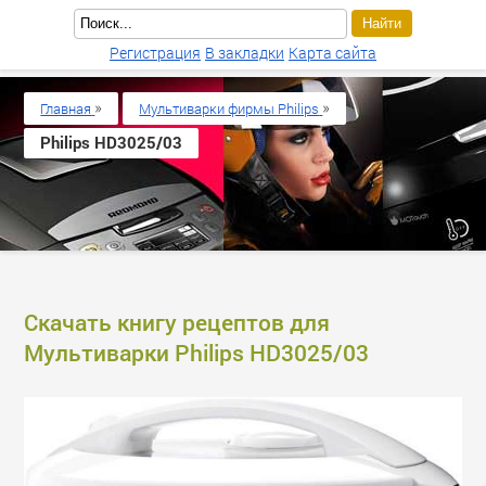
Регистрация
В закладки
Карта сайта
»
»
Главная
Мультиварки фирмы Philips
Philips HD3025/03
Скачать книгу рецептов для
Мультиварки Philips HD3025/03