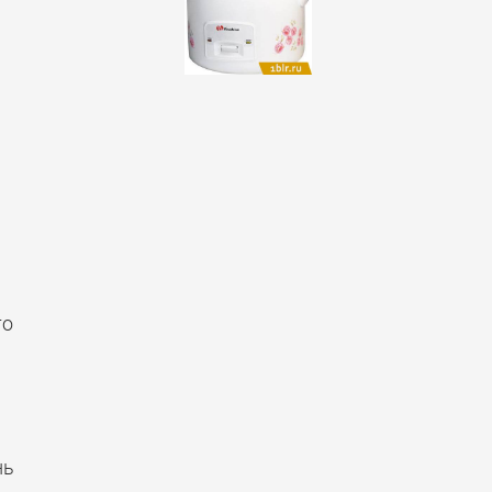
то
нь