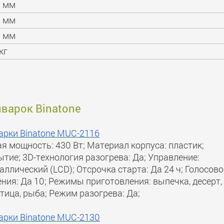
0 мм
0 мм
0 мм
кг
иварок Binatone
арки Binatone MUC-2116
я мощность: 430 Вт; Материал корпуса: пластик;
ытие; 3D-технология разогрева: Да; Управление:
аллический (LCD); Отсрочка старта: Да 24 ч; Голосов
ния: Да 10; Режимы приготовления: выпечка, десерт,
птица, рыба; Режим разогрева: Да;
арки Binatone MUC-2130