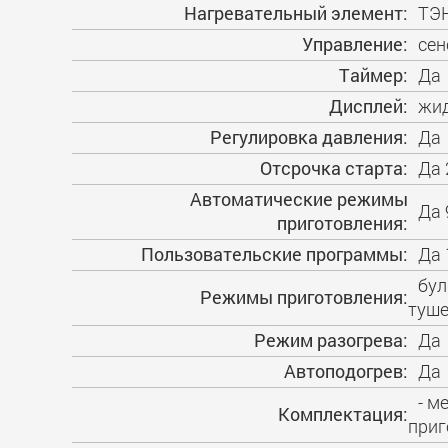
Нагревательный элемент:
ТЭ
Управление:
сен
Таймер:
Да
Дисплей:
жид
Регулировка давления:
Да
Отсрочка старта:
Да 
Автоматические режимы
Да 
приготовления:
Пользовательские программы:
Да 
бул
Режимы приготовления:
туше
Режим разогрева:
Да
Автоподогрев:
Да
- м
Комплектация:
приг