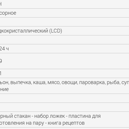
Н
сорное
кокристаллический (LCD)
24 ч
9
1
ьон, выпечка, каша, мясо, овощи, пароварка, рыба, суп
ние
ерный стакан - набор ложек - пластина для
отовления на пару - книга рецептов