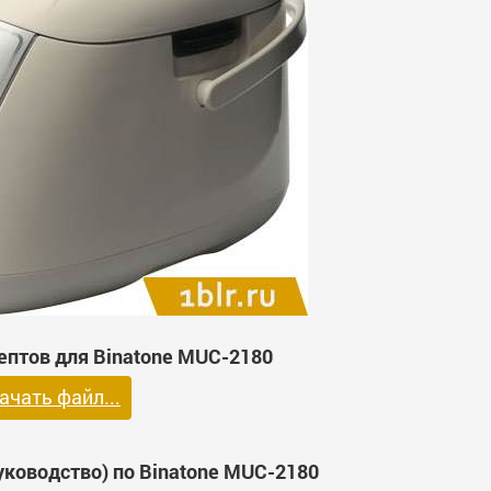
ептов для Binatone MUC-2180
ачать файл...
уководство) по Binatone MUC-2180