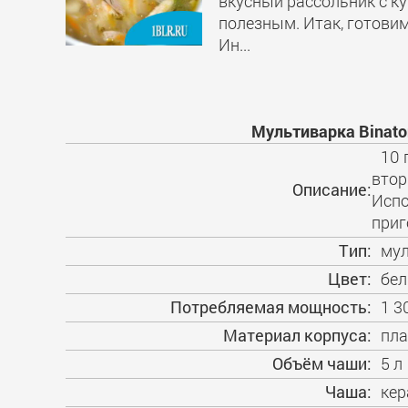
вкусный рассольник с к
полезным. Итак, готови
Ин...
Мультиварка Binato
10 
втор
Описание:
Испо
приг
Тип:
мул
Цвет:
бе
Потребляемая мощность:
1 3
Материал корпуса:
пла
Объём чаши:
5 л
Чаша:
кер