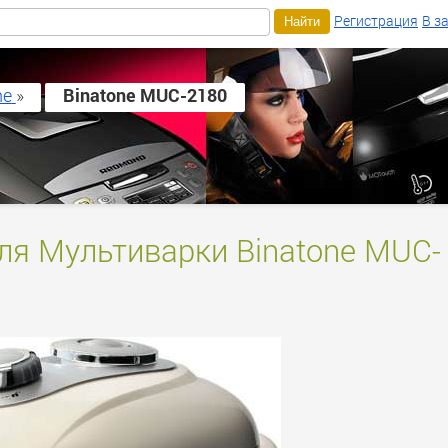
Регистрация
В з
ne
»
Binatone MUC-2180
для Мультиварки Binatone MUC-