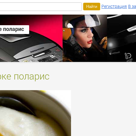
Регистрация
В з
е поларис
ке поларис