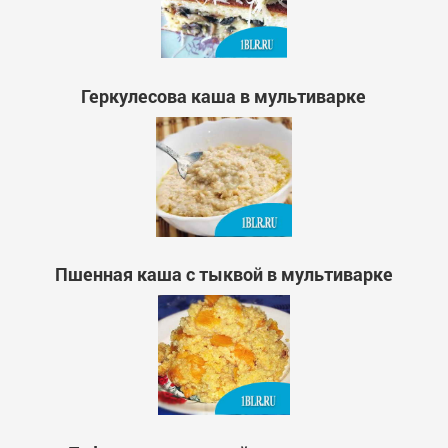
Геркулесова каша в мультиварке
Пшенная каша с тыквой в мультиварке